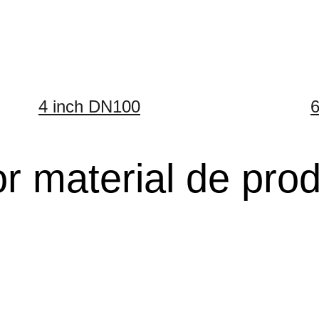
4 inch DN100
6
r material de pro