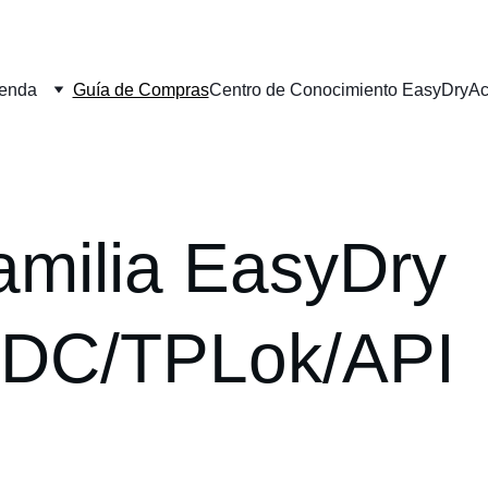
ienda
Guía de Compras
Centro de Conocimiento EasyDry
Ac
amilia EasyDry 
DC/TPLok/API