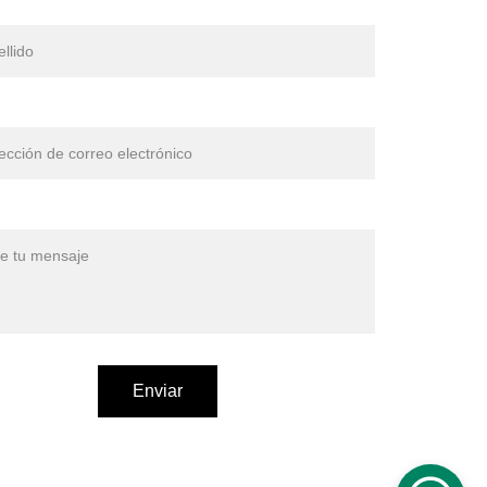
o
eo electrónico*
e*
Enviar