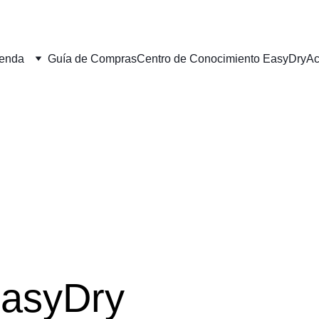
ienda
Guía de Compras
Centro de Conocimiento EasyDry
Ac
EasyDry