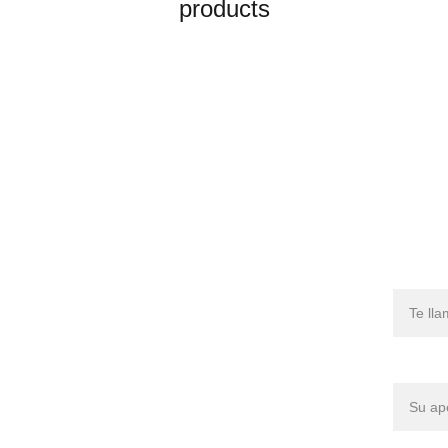
products
Nombr
Apellid
Tienda-DDC
Tienda-TPLok